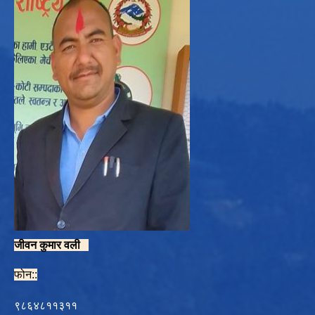
जीवन कुमार वली
फोन::
९८६४८११३११