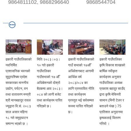
9864811102, 9868296640
9868544704
ढकारी गाउँपालिकाको
मिति २०८३।०३।
ढकारी गाउँपालिकाको
ढकारी गाउँपालिका
नवनिर्मित
१० गते ढकारी
गाउँ सभाको १७औँ
कृषि विकास शाखाको
प्रशासनिक भवनको
गाउँपालिका
अधिवेशनबाट आगामी
बार्षिक स्वीकृत
सुदूरपश्चिम प्रदेश
गाउँसभाको १७ औँ
आर्थिक वर्ष
कार्यक्रम अनुसार
सरकारका माननीय
अधिबेशनको दोश्रो
२०८३/०८४ का
गाउँपालिका अध्यक्ष
उद्योग, पर्यटन, वन
बैठकमा आव २०८३।
लागि प्रस्तावित नीति
प्रकाश बहादुर साउँद
तथा वातावरण मन्त्री
०८४ को लागी बजेट
तथा कार्यक्रम
द्वारा कृषि मेसिनरी
श्री मानबहादुर रावल
तथा कार्यक्रम पारित
प्रस्तुत भई सर्वसम्मत
सामान (मिनी टेलर र
ज्यूद्वारा वि.सं. २०८३
गरिएको छ।
रूपमा पारित गरिएको
बताउने पंखा ) 75
साल असार महिना
छ।
प्रतिशत अनुदानमा
१८ गते समुद्घाटन
कृषकलाई वितरण
सम्पन्न भएको छ ।
गरियो ।