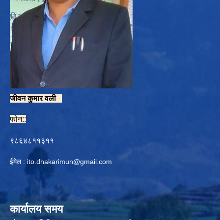
जीवन कुमार वली
फोन::
९८६४८११३११
ईमेल :
ito.dhakarimun@gmail.com
कार्यालय समय