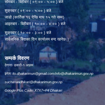
सोमबार - बिहीबार ( ०९:०० - ५:०० ) बजे
शुक्रबार ( ०९:०० - ५:०० ) बजे
जाडो (कार्तिक १६ देखि माघ १५ गते सम्म)
आइतबार - बिहीबार ( १०:०० - ४:०० ) बजे
शुक्रबार ( १०:०० - ३:०० ) बजे
सार्वजनिक बिदाका दिन कार्यालय बन्द रहनेछ ।
सम्पर्क विवरण
ठेगानाः ढकारी-१ अछाम
इमेल:
ito.dhakarimun@gmail.com
/
info@dhakarimun.gov.np
suchanaadhikari@dhakarimun.gov.np
Google Plus Code: X7X7+P4 Dhakari