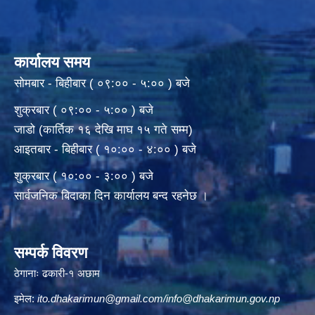
कार्यालय समय
सोमबार - बिहीबार ( ०९:०० - ५:०० ) बजे
शुक्रबार ( ०९:०० - ५:०० ) बजे
जाडो (कार्तिक १६ देखि माघ १५ गते सम्म)
आइतबार - बिहीबार ( १०:०० - ४:०० ) बजे
शुक्रबार ( १०:०० - ३:०० ) बजे
सार्वजनिक बिदाका दिन कार्यालय बन्द रहनेछ ।
सम्पर्क विवरण
ठेगानाः ढकारी-१ अछाम
इमेल:
ito.dhakarimun@gmail.com
/
info@dhakarimun.gov.np