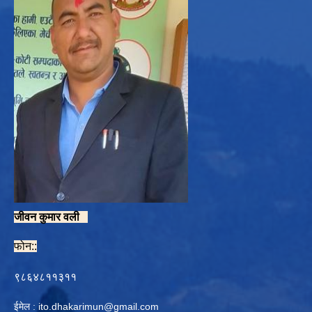
जीवन कुमार वली
फोन::
९८६४८११३११
ईमेल :
ito.dhakarimun@gmail.com