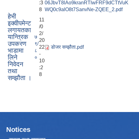
:3
06JbvT8lAo9kranRTlwFRF9dCTtVuK
8
WQ0c9alO8t7SanvNe-ZQEE_2.pdf
हेभी
11
इक्वीपमेन्ट
/0
लगायतका
2/
यान्त्रिक
७
20
उपकरण
९/
22
डोजर सम्झौता.pdf
भाडामा
८
-
लिने
०
10
निवेदन
:2
तथा
8
सम्झौता ।
Notices