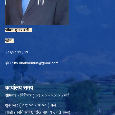
जीवन कुमार वली
फोन::
९८६४८११३११
ईमेल :
ito.dhakarimun@gmail.com
कार्यालय समय
सोमबार - बिहीबार ( ०९:०० - ५:०० ) बजे
शुक्रबार ( ०९:०० - ५:०० ) बजे
जाडो (कार्तिक १६ देखि माघ १५ गते सम्म)