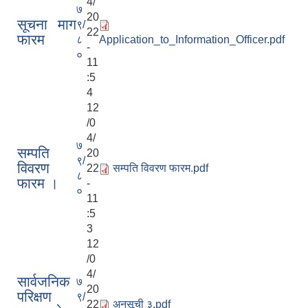
4/
७
20
सूचना माग
९/
22
फारम
८
Application_to_Information_Officer.pdf
-
०
11
:5
4
12
/0
4/
७
सम्पति
20
९/
विवरण
22
सम्पति विवरण फारम.pdf
८
फारम ।
-
०
11
:5
3
12
/0
4/
सार्वजनिक
७
20
परिक्षण
९/
22
अनुसूची ३.pdf