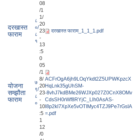
08
/1
1/
८
20
दरखास्त
०/
23
दरखास्त फाराम_1_1_1.pdf
फाराम
८
-
१
13
:5
0
05
/1
8/
ACFrOgA6jh9LOqYkdt2Z5UPWKpzcX
७
योजना
20
HqLnk35gUhSM-
९/
सम्झौता
23
-8vhJ7kdBMe26WJXp027Z0CnX8OMv
८
फाराम
-
CdsSH0rWf8RYjC_Llh0AsAS-
०
10
I8p2kI7XpXe5vOTIMyc4TZJ9Pe7rGsIA
:5
=.pdf
1
12
/0