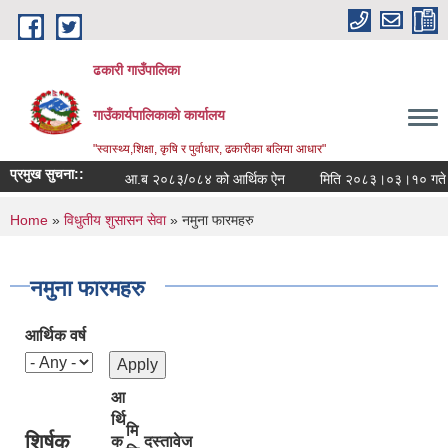
Skip to main content
ढकारी गाउँपालिका
गाउँकार्यपालिकाको कार्यालय
"स्वास्थ्य,शिक्षा, कृषि र पुर्वाधार, ढकारीका बलिया आधार"
प्रमुख सुचना::
आ.ब २०८३/०८४ को आर्थिक ऐन
मिति
You are here
Home
»
विधुतीय शुसासन सेवा
» नमुना फारमहरु
नमुना फारमहरु
आर्थिक वर्ष
आ
र्थि
मि
शिर्षक
क
दस्तावेज