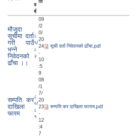
ति
व
र्ष
09
/2
मौजुदा
0/
सूचीमा दर्ता
८
20
गरी पाउँ
१/
24
सूची दर्ता निवेदनको ढाँचा.pdf
भन्ने
८
-
निवेदनको
२
10
ढाँचा ।।
:5
9
08
/1
7/
८
सम्पति कर
20
०/
दाखिला
23
सम्पति कर दाखिला फाराम.pdf
८
फारम
-
१
12
:4
7