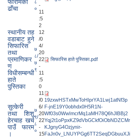
फारामको
८
-
ढाँचा
०
11
:5
2
स्थानीय तह
12
वडाबाट हुने
/0
सिफारिस
4/
७
तथा
20
८/
प्रमाणिकर
22
सिफारिस हाते पुस्तिका.pdf
७
ण
-
९
विधीसम्बन्धी
11
हाते
:5
पुस्तिका
0
11
/0
19zxwHSTxMwToHlprYA1Lwj1atNf3p
सुत्केरी
6/
F-jnE19Y0obhdx0H5R1N-
७
तथा शिशु
20
Wf03s0WwlmcrMq1aMH78Q6hJIBBj2
९/
हेरचाह खर्च
22
Yqj2t1oPpxKZ9dVbGCkfOiObNDZCMr
८
पाउँ फारम
-
KJgnyG4Ozjynir-
०
।
15
FaJn0v_LNUYPGg6TT2SeqDGbuuXJi