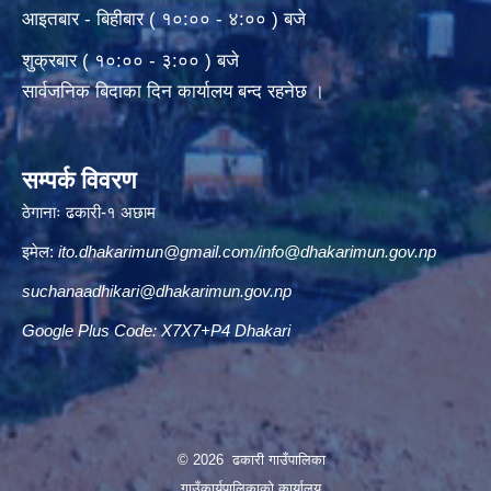
आइतबार - बिहीबार ( १०:०० - ४:०० ) बजे
शुक्रबार ( १०:०० - ३:०० ) बजे
सार्वजनिक बिदाका दिन कार्यालय बन्द रहनेछ ।
सम्पर्क विवरण
ठेगानाः ढकारी-१ अछाम
इमेल:
ito.dhakarimun@gmail.com
/
info@dhakarimun.gov.np
suchanaadhikari@dhakarimun.gov.np
Google Plus Code: X7X7+P4 Dhakari
© 2026 ढकारी गाउँपालिका
गाउँकार्यपालिकाको कार्यालय