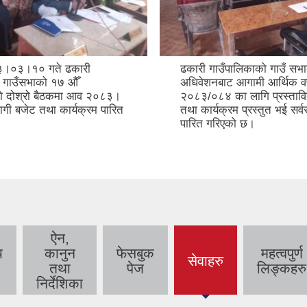
३।०३।१० गते ढकारी
ढकारी गाउँपालिकाको गाउँ सभ
ा गाउँसभाको १७ औँ
अधिवेशनबाट आगामी आर्थिक वर
ो दोश्रो बैठकमा आव २०८३।
२०८३/०८४ का लागि प्रस्तावि
गी बजेट तथा कार्यक्रम पारित
तथा कार्यक्रम प्रस्तुत भई सर्
।
पारित गरिएको छ।
ऐन,
य
कानुन
फेसबुक
महत्वपुर्ण
सेवाहरु
(active
तथा
पेज
लिङ्कहरु
tab)
निर्देशिका