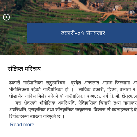
खेति गर्दै एक कृषक ढकारी-०४ बलातामा
बेनिघाट त्रिवेणि ढकारी-०४, अछाम
ढकारी गाउँपालिकाको कार्यालय
ढकारी-०१ सैनबजार
ढकारी-०४,बलाता
बादलमय ढकारी
संक्षिप्त परिचय
ढकारी गाउँपालिका सूदुरपश्चिम प्रदेश अन्तरगत अछाम जिल्लामा अ
भौगोलिकता रहेकोे गाउँपालिका हो । साविक ढकारी, हिच्मा, वलाता र ढ
घोडासैन गाविस मिलेर बनेको यो गाउँपालिका २२७.८८ वर्ग कि.मी. क्षेत्र
। यस क्षेत्रको भौगोलिक अवस्थिति, ऐतिहासिक चिनारी तथा नामाक
अवस्थिति, प्राकृतिक तथा साँस्कृतिक उत्कृष्टता, विकास संभावनाहरुलाई 
शिर्षकहरुमा व्याख्या गरिएको छ ।
Read more
about संक्षिप्त परिचय