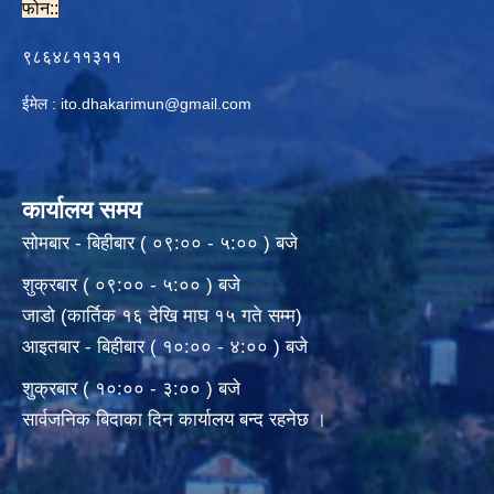
फोन::
९८६४८११३११
ईमेल :
ito.dhakarimun@gmail.com
कार्यालय समय
सोमबार - बिहीबार ( ०९:०० - ५:०० ) बजे
शुक्रबार ( ०९:०० - ५:०० ) बजे
जाडो (कार्तिक १६ देखि माघ १५ गते सम्म)
आइतबार - बिहीबार ( १०:०० - ४:०० ) बजे
शुक्रबार ( १०:०० - ३:०० ) बजे
सार्वजनिक बिदाका दिन कार्यालय बन्द रहनेछ ।