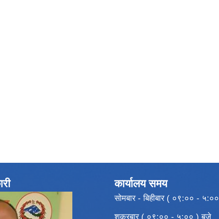
ारी
कार्यालय समय
सोमबार - बिहीबार ( ०९:०० - ५:००
शुक्रबार ( ०९:०० - ५:०० ) बजे