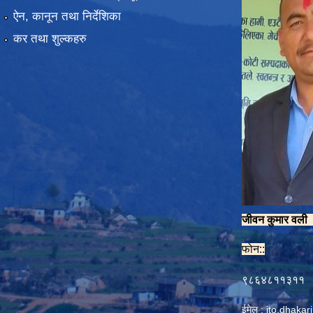
ऐन, कानून तथा निर्देशिका
कर तथा शुल्कहरु
जीवन कुमार वल
फोन::
९८६४८११३११
ईमेल :
ito.dhaka