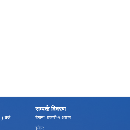
सम्पर्क विवरण
 ) बजे
ठेगानाः ढकारी-१ अछाम
इमेल: