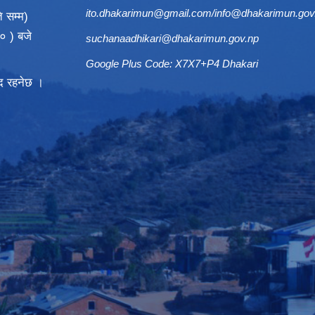
ito.dhakarimun@gmail.com
/
info@dhakarimun.gov
 सम्म)
० ) बजे
suchanaadhikari@dhakarimun.gov.np
Google Plus Code: X7X7+P4 Dhakari
्द रहनेछ ।