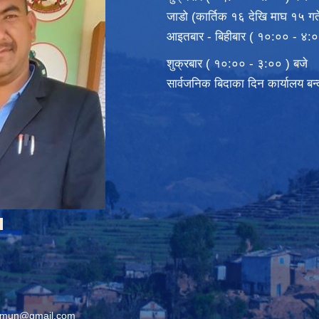
जाडो (कार्तिक १६ देखि माघ १५ गते
आइतबार - बिहीबार ( १०:०० - ४:०
शुक्रबार ( १०:०० - ३:०० ) बजे
सार्वजनिक बिदाका दिन कार्यालय बन
ी
rimun@gmail.com