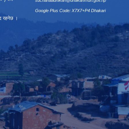
suchanaadhikari@dhakarimun.gov.np
Google Plus Code: X7X7+P4 Dhakari
्द रहनेछ ।