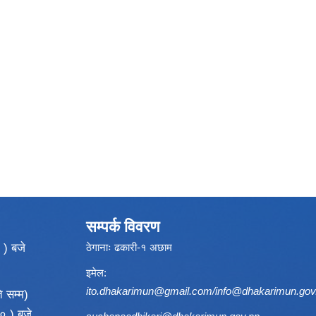
सम्पर्क विवरण
 ) बजे
ठेगानाः ढकारी-१ अछाम
इमेल:
ito.dhakarimun@gmail.com
/
info@dhakarimun.gov
 सम्म)
० ) बजे