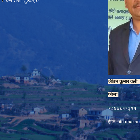
कर तथा शुल्कहरु
जीवन कुमार वल
फोन::
९८६४८११३११
ईमेल :
ito.dhaka