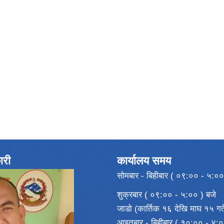
ारी
कार्यालय समय
सोमबार - बिहीबार ( ०९:०० - ५:००
शुक्रबार ( ०९:०० - ५:०० ) बजे
जाडो (कार्तिक १६ देखि माघ १५ गते
आइतबार - बिहीबार ( १०:०० - ४:०