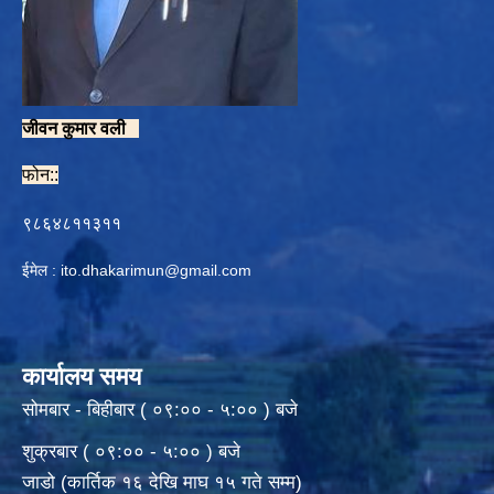
जीवन कुमार वली
फोन::
९८६४८११३११
ईमेल :
ito.dhakarimun@gmail.com
कार्यालय समय
सोमबार - बिहीबार ( ०९:०० - ५:०० ) बजे
शुक्रबार ( ०९:०० - ५:०० ) बजे
जाडो (कार्तिक १६ देखि माघ १५ गते सम्म)