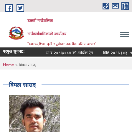
Skip to main content
ढकारी गाउँपालिका
गाउँकार्यपालिकाको कार्यालय
"स्वास्थ्य,शिक्षा, कृषि र पुर्वाधार, ढकारीका बलिया आधार"
प्रमुख सुचना::
आ.ब २०८३/०८४ को आर्थिक ऐन
You are here
Home
» बिमल साउद
बिमल साउद