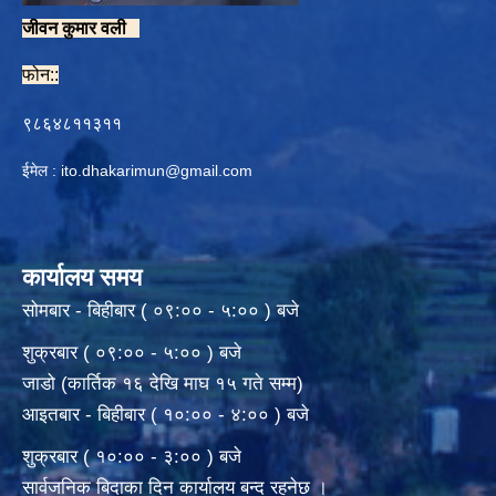
जीवन कुमार वली
फोन::
९८६४८११३११
ईमेल :
ito.dhakarimun@gmail.com
कार्यालय समय
सोमबार - बिहीबार ( ०९:०० - ५:०० ) बजे
शुक्रबार ( ०९:०० - ५:०० ) बजे
जाडो (कार्तिक १६ देखि माघ १५ गते सम्म)
आइतबार - बिहीबार ( १०:०० - ४:०० ) बजे
शुक्रबार ( १०:०० - ३:०० ) बजे
सार्वजनिक बिदाका दिन कार्यालय बन्द रहनेछ ।