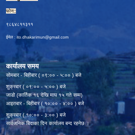
फोन::
९८६४८११३११
ईमेल :
ito.dhakarimun@gmail.com
कार्यालय समय
सोमबार - बिहीबार ( ०९:०० - ५:०० ) बजे
शुक्रबार ( ०९:०० - ५:०० ) बजे
जाडो (कार्तिक १६ देखि माघ १५ गते सम्म)
आइतबार - बिहीबार ( १०:०० - ४:०० ) बजे
शुक्रबार ( १०:०० - ३:०० ) बजे
सार्वजनिक बिदाका दिन कार्यालय बन्द रहनेछ ।