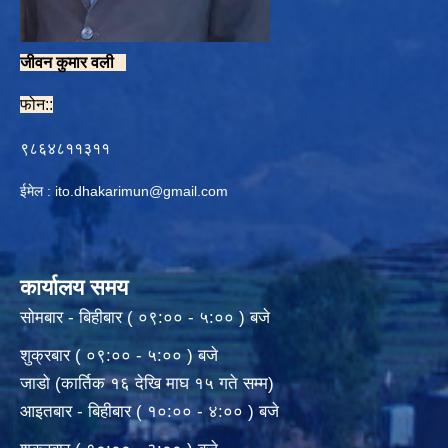
जीवन कुमार वली
फोन::
९८६४८११३११
ईमेल :
ito.dhakarimun@gmail.com
कार्यालय समय
सोमबार - बिहीबार ( ०९:०० - ५:०० ) बजे
शुक्रबार ( ०९:०० - ५:०० ) बजे
जाडो (कार्तिक १६ देखि माघ १५ गते सम्म)
आइतबार - बिहीबार ( १०:०० - ४:०० ) बजे